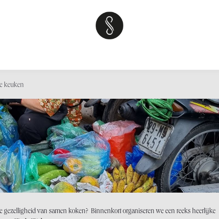
kshops
Over
Sweet tables
Teambuilding
Neem contact op 
se keuken
e gezelligheid van samen koken? Binnenkort organiseren we een reeks heerlijke