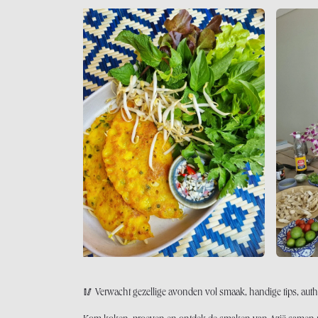
🥢 Verwacht gezellige avonden vol smaak, handige tips, authen