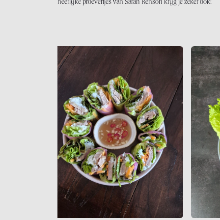
heerlijke proevertjes van Sarah Renson krijg je zeker ook!