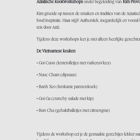
Aziatische kookworkshops
onder begeleiding van
Kim Prov
Kim groeide op tussen de smaken en tradities van de Aziatis
food inspiratie. Haar stijl? Authentiek, toegankelijk en voo
reis door Azië.
Tijdens deze workshops leer je niet alleen heerlijke gerech
De Vietnamese keuken
• Goi Cuon (lenterolletjes met varkensvlees)
• Nuoc Cham (dipsaus)
• Banh Xeo (krokante pannenkoek)
• Goi Ga (crunchy salade met kip)
• Bun Cha (gehaktballetjes met citroengras)
Tijdens de workshop eet je de gemaakte gerechtjes lekker s