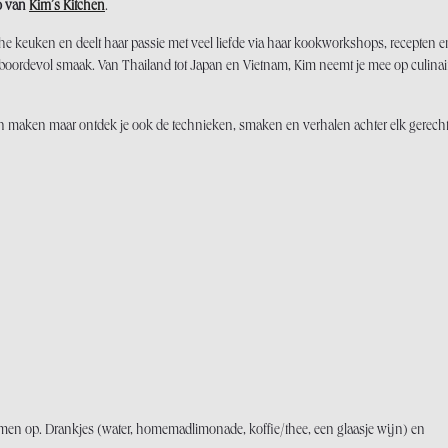
o van
Kim’s Kitchen
.
che keuken en deelt haar passie met veel liefde via haar kookworkshops, recepten e
ral boordevol smaak. Van Thailand tot Japan en Vietnam, Kim neemt je mee op culinai
ten maken maar ontdek je ook de technieken, smaken en verhalen achter elk gerecht
amen op. Drankjes (water, homemadlimonade, koffie/thee, een glaasje wijn) en