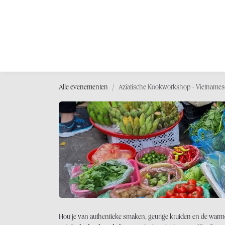
OVERSLAAN NAAR INHOUD
Shop
Wor
Alle evenementen
Aziatische Kookworkshop - Vietname
Hou je van authentieke smaken, geurige kruiden en de warm