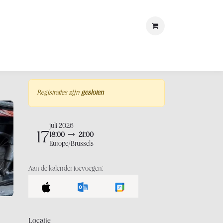
met ons
LOSt
Registraties zijn
gesloten
juli 2026
17
18:00
21:00
Europe/Brussels
Aan de kalender toevoegen:
Locatie