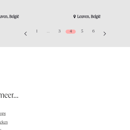
uven
,
België
Leuven
,
België
1
…
3
4
5
6
eer...
ops
eken