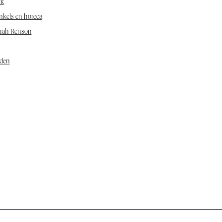
ek
nkels en horeca
arah Renson
den