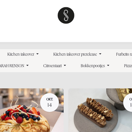
kshops
Over
Sweet tables
Teambuilding
Neem contact op 
Kitchen takeover
Kitchen takeover prerelease
Furbetto 
 SARAH RENSON
Citroentaart
Bokkenpootjes
Pizz
OKT.
O
14