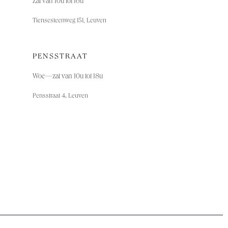
Zat van 10u tot 16u
Tiensesteenweg 151, Leuven
PENSSTRAAT
Woe—za
t van 10u tot 18u
,
Pensstraat 4
Leuven