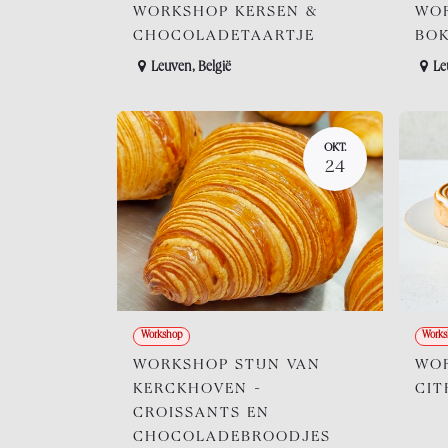
WORKSHOP KERSEN &
WO
CHOCOLADETAARTJE
BOK
Leuven
,
België
Le
OKT.
24
Workshop
Works
WORKSHOP STIJN VAN
WO
KERCKHOVEN -
CIT
CROISSANTS EN
CHOCOLADEBROODJES