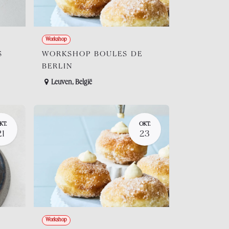
Workshop
S
WORKSHOP BOULES DE
BERLIN
Leuven
,
België
KT.
OKT.
21
23
Workshop