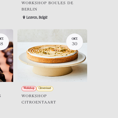
WORKSHOP BOULES DE
BERLIN
Leuven
,
België
KT.
OKT.
28
30
Workshop
Citroentaart
S
WORKSHOP
CITROENTAART