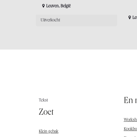
Leuven
,
België
Le
Uitverkocht
En m
Tekst
Zoet
Worksh
Kookbo
Klein gebak