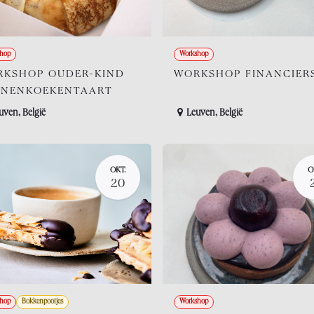
hop
Workshop
KSHOP OUDER-KIND
WORKSHOP FINANCIER
NNENKOEKENTAART
uven
,
België
Leuven
,
België
OKT.
O
20
hop
Bokkenpootjes
Workshop