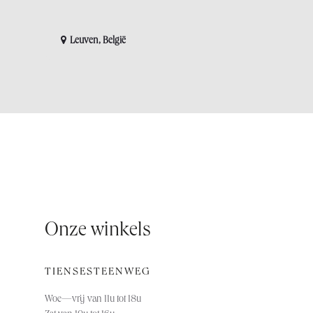
Leuven
,
België
Onze winkels
TIENSESTEENWEG
Woe—vrij van 11u tot 18u