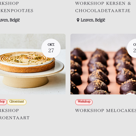
RKSHOP
WORKSHOP KERSEN &
KENPOOTJES
CHOCOLADETAARTJE
uven
,
België
Leuven
,
België
OKT.
O
27
hop
Citroentaart
Workshop
RKSHOP
WORKSHOP MELOCAKE
ROENTAART