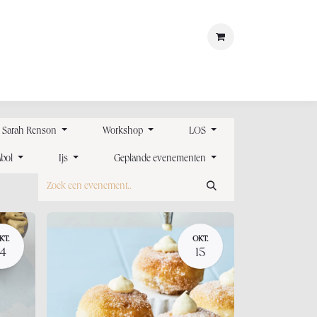
met ons
LOSt
x Sarah Renson
Workshop
LOS
abol
Ijs
Geplande evenementen
KT.
OKT.
14
15