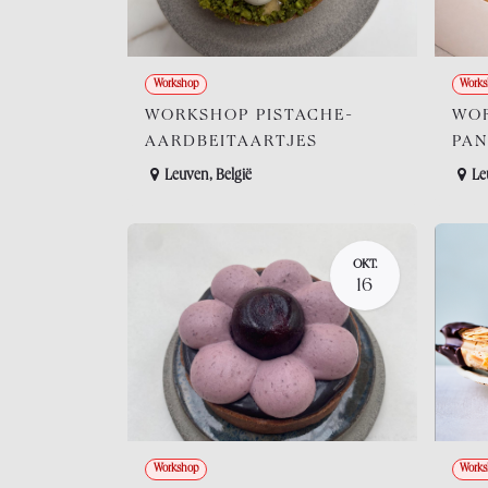
Workshop
Works
WORKSHOP PISTACHE-
WOR
AARDBEITAARTJES
PA
Leuven
,
België
Le
OKT.
16
Workshop
Works