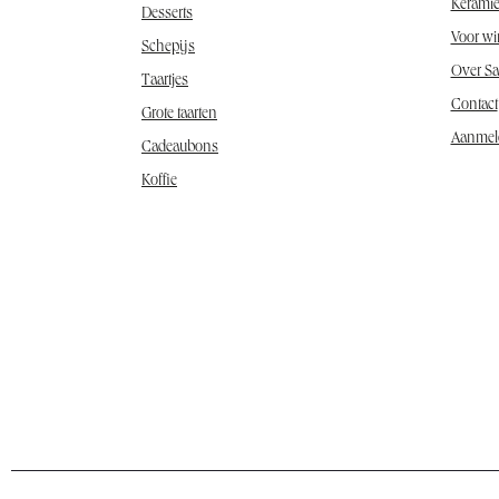
Kerami
Desserts
Voor wi
Schepijs
Over S
Taartjes
Contact
Grote taarten
Aanmel
Cadeaubons
Koffie