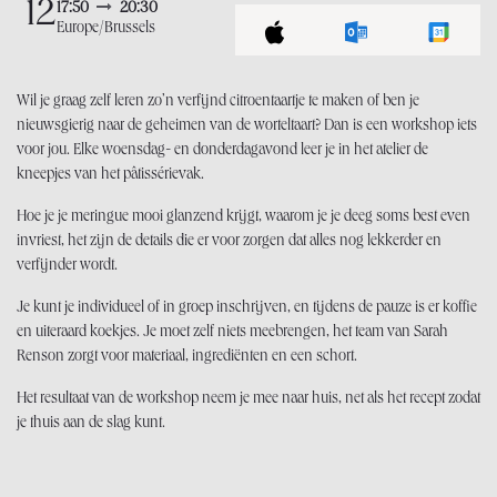
12
17:50
20:30
Europe/Brussels
Wil je graag zelf leren zo’n verfijnd citroentaartje te maken of ben je
nieuwsgierig naar de geheimen van de worteltaart? Dan is een workshop iets
voor jou. Elke woensdag- en donderdagavond leer je in het atelier de
kneepjes van het pâtissérievak.
Hoe je je meringue mooi glanzend krijgt, waarom je je deeg soms best even
invriest, het zijn de details die er voor zorgen dat alles nog lekkerder en
verfijnder wordt.
Je kunt je individueel of in groep inschrijven, en tijdens de pauze is er koffie
en uiteraard koekjes. Je moet zelf niets meebrengen, het team van Sarah
Renson zorgt voor materiaal, ingrediënten en een schort.
Het resultaat van de workshop neem je mee naar huis, net als het recept zodat
je thuis aan de slag kunt.