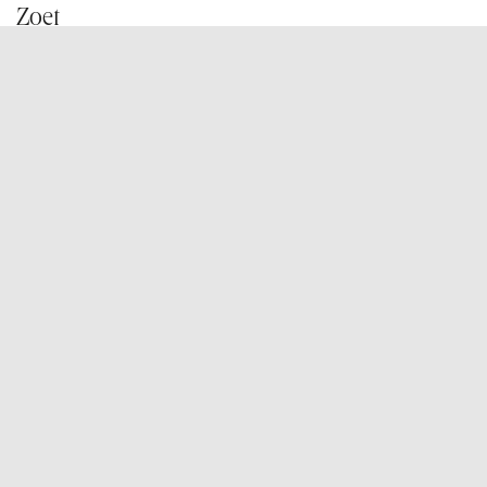
Zoet
Klein gebak
Desserts
Schepijs
Taartjes
Grote taarten
Cadeaubons
Koffie
Onze winkels
TIENSESTEENWEG
Woe—vrij van 11u tot 18u
Zat van 10u tot 16u