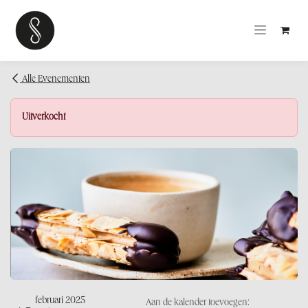
OVERSLAAN NAAR INHOUD
Alle Evenementen
Uitverkocht
februari 2025
Aan de kalender toevoegen: