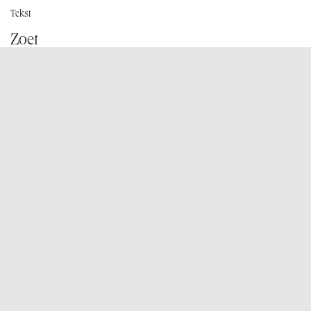
Tekst
Zoet
Klein gebak
Desserts
Schepijs
Taartjes
Grote taarten
Cadeaubons
Koffie
Onze winkels
TIENSESTEENWEG