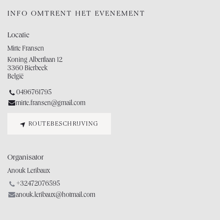
INFO OMTRENT HET EVENEMENT
Locatie
Mirte Fransen
Koning Albertlaan 12
3360 Bierbeek
België
0496761795
mirte.fransen@gmail.com
ROUTEBESCHRIJVING
Organisator
Anouk Leribaux
+32472076595
anouk.leribaux@hotmail.com