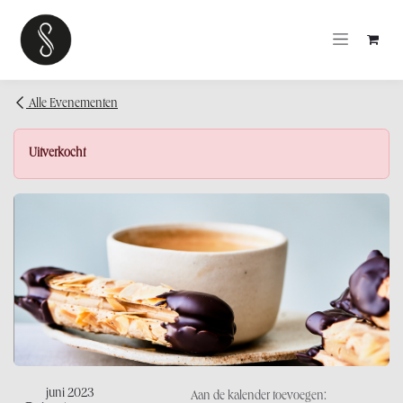
OVERSLAAN NAAR INHOUD
Alle Evenementen
Uitverkocht
juni 2023
Aan de kalender toevoegen: