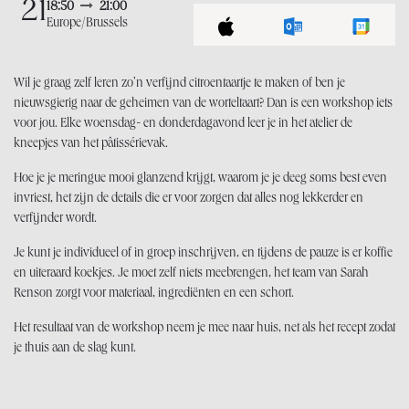
21
18:50
21:00
Europe/Brussels
Wil je graag zelf leren zo’n verfijnd citroentaartje te maken of ben je
nieuwsgierig naar de geheimen van de worteltaart? Dan is een workshop iets
voor jou. Elke woensdag- en donderdagavond leer je in het atelier de
kneepjes van het pâtissérievak.
Hoe je je meringue mooi glanzend krijgt, waarom je je deeg soms best even
invriest, het zijn de details die er voor zorgen dat alles nog lekkerder en
verfijnder wordt.
Je kunt je individueel of in groep inschrijven, en tijdens de pauze is er koffie
en uiteraard koekjes. Je moet zelf niets meebrengen, het team van Sarah
Renson zorgt voor materiaal, ingrediënten en een schort.
Het resultaat van de workshop neem je mee naar huis, net als het recept zodat
je thuis aan de slag kunt.