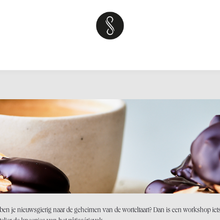
kshops
Over
Sweet tables
Teambuilding
Neem contact op 
 of ben je nieuwsgierig naar de geheimen van de worteltaart? Dan is een workshop iet