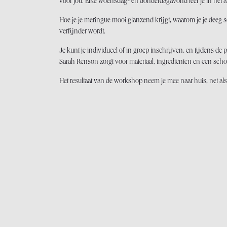
voor jou. Elke woensdag- en donderdagavond leer je in het at
Hoe je je meringue mooi glanzend krijgt, waarom je je deeg som
verfijnder wordt.
Je kunt je individueel of in groep inschrijven, en tijdens de 
Sarah Renson zorgt voor materiaal, ingrediënten en een scho
Het resultaat van de workshop neem je mee naar huis, net als 