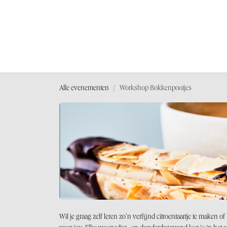
OVERSLAAN NAAR INHOUD
Shop
Wor
Alle evenementen
Workshop Bokkenpootjes
Wil je graag zelf leren zo’n verfijnd citroentaartje te maken