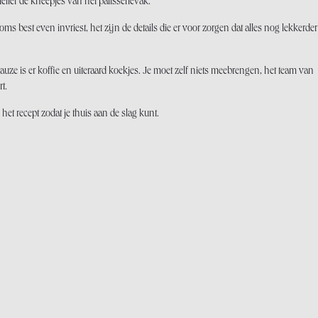
elier de kneepjes van het pâtissérievak.
s best even invriest, het zijn de details die er voor zorgen dat alles nog lekkerder
pauze is er koffie en uiteraard koekjes. Je moet zelf niets meebrengen, het team van
rt.
het recept zodat je thuis aan de slag kunt.