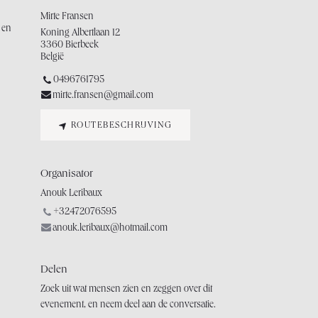
Mirte Fransen
 en
Koning Albertlaan 12
3360 Bierbeek
België
0496761795
mirte.fransen@gmail.com
ROUTEBESCHRIJVING
Organisator
Anouk Leribaux
+32472076595
anouk.leribaux@hotmail.com
Delen
Zoek uit wat mensen zien en zeggen over dit
evenement, en neem deel aan de conversatie.