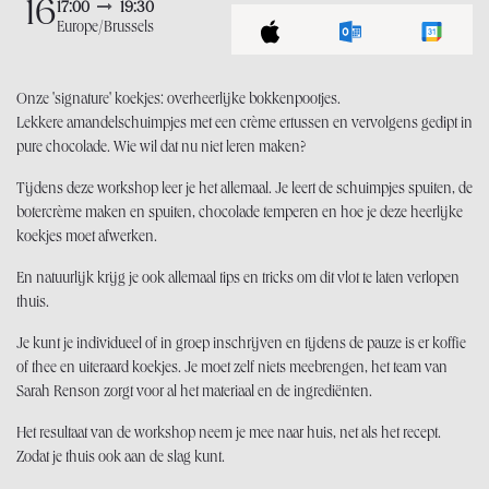
16
17:00
19:30
Europe/Brussels
Onze 'signature' koekjes: overheerlijke bokkenpootjes.
Lekkere amandelschuimpjes met een crème ertussen en vervolgens gedipt in
pure chocolade. Wie wil dat nu niet leren maken?
Tijdens deze workshop leer je het allemaal. Je leert de schuimpjes spuiten, de
botercrème maken en spuiten, chocolade temperen en hoe je deze heerlijke
koekjes moet afwerken.
En natuurlijk krijg je ook allemaal tips en tricks om dit vlot te laten verlopen
thuis.
Je kunt je individueel of in groep inschrijven en tijdens de pauze is er koffie
of thee en uiteraard koekjes. Je moet zelf niets meebrengen, het team van
Sarah Renson zorgt voor al het materiaal en de ingrediënten.
Het resultaat van de workshop neem je mee naar huis, net als het recept.
Zodat je thuis ook aan de slag kunt.