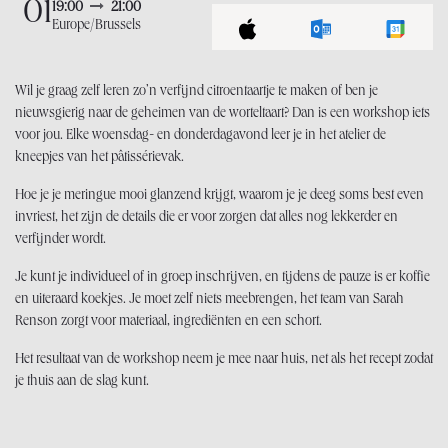
01
19:00
21:00
Europe/Brussels
Wil je graag zelf leren zo’n verfijnd citroentaartje te maken of ben je
nieuwsgierig naar de geheimen van de worteltaart? Dan is een workshop iets
voor jou. Elke woensdag- en donderdagavond leer je in het atelier de
kneepjes van het pâtissérievak.
Hoe je je meringue mooi glanzend krijgt, waarom je je deeg soms best even
invriest, het zijn de details die er voor zorgen dat alles nog lekkerder en
verfijnder wordt.
Je kunt je individueel of in groep inschrijven, en tijdens de pauze is er koffie
en uiteraard koekjes. Je moet zelf niets meebrengen, het team van Sarah
Renson zorgt voor materiaal, ingrediënten en een schort.
Het resultaat van de workshop neem je mee naar huis, net als het recept zodat
je thuis aan de slag kunt.