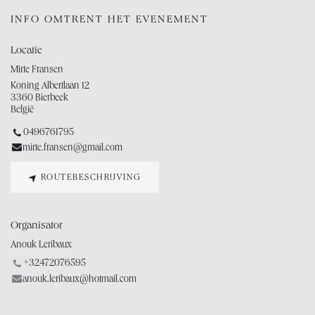
INFO OMTRENT HET EVENEMENT
Locatie
Mirte Fransen
Koning Albertlaan 12
3360 Bierbeek
België
0496761795
mirte.fransen@gmail.com
ROUTEBESCHRIJVING
Organisator
Anouk Leribaux
+32472076595
anouk.leribaux@hotmail.com