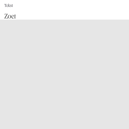
Tekst
Zoet
Klein gebak
Desserts
Schepijs
Taartjes
Grote taarten
Cadeaubons
Koffie
Onze winkels
TIENSESTEENWEG