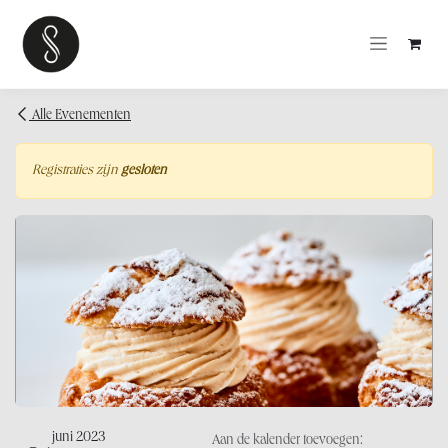
OVERSLAAN NAAR INHOUD
Alle Evenementen
Registraties zijn
gesloten
juni 2023
Aan de kalender toevoegen: