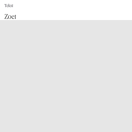
Tekst
Zoet
Klein gebak
Desserts
Schepijs
Taartjes
Grote taarten
Cadeaubons
Koffie
Onze winkels
TIENSESTEENWEG