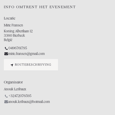
INFO OMTRENT HET EVENEMENT
Locatie
Mirte Fransen
Koning Albertlaan 12
3360 Bierbeek
België
0496761795
mirte.fransen@gmail.com
ROUTEBESCHRIJVING
Organisator
Anouk Leribaux
+32472076595
anouk.leribaux@hotmail.com