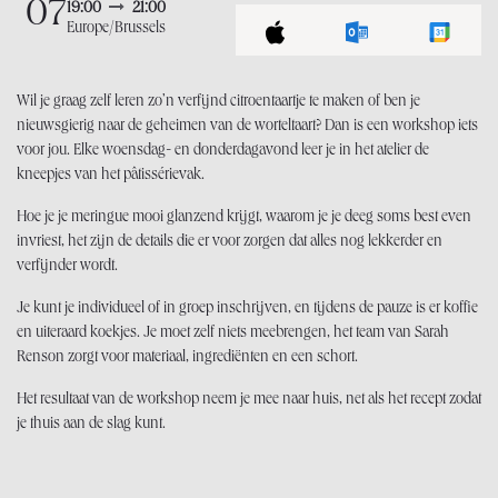
07
19:00
21:00
Europe/Brussels
Wil je graag zelf leren zo’n verfijnd citroentaartje te maken of ben je
nieuwsgierig naar de geheimen van de worteltaart? Dan is een workshop iets
voor jou. Elke woensdag- en donderdagavond leer je in het atelier de
kneepjes van het pâtissérievak.
Hoe je je meringue mooi glanzend krijgt, waarom je je deeg soms best even
invriest, het zijn de details die er voor zorgen dat alles nog lekkerder en
verfijnder wordt.
Je kunt je individueel of in groep inschrijven, en tijdens de pauze is er koffie
en uiteraard koekjes. Je moet zelf niets meebrengen, het team van Sarah
Renson zorgt voor materiaal, ingrediënten en een schort.
Het resultaat van de workshop neem je mee naar huis, net als het recept zodat
je thuis aan de slag kunt.