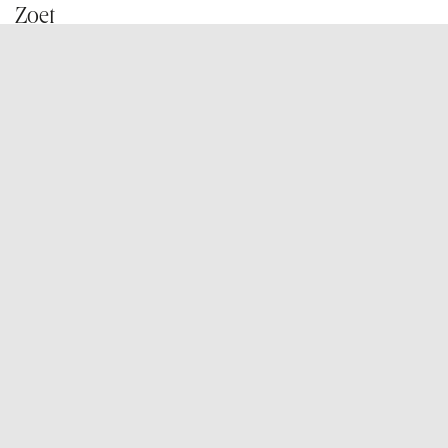
Zoet
Klein gebak
Desserts
Schepijs
Taartjes
Grote taarten
Cadeaubons
Koffie
Onze winkels
TIENSESTEENWEG
Woe—vrij van 11u tot 18u
Zat van 10u tot 16u