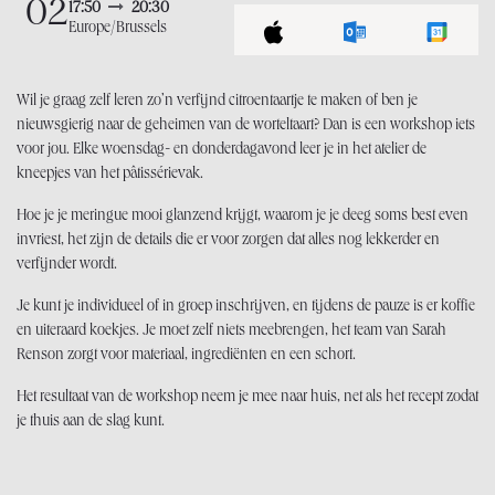
02
17:50
20:30
Europe/Brussels
Wil je graag zelf leren zo’n verfijnd citroentaartje te maken of ben je
nieuwsgierig naar de geheimen van de worteltaart? Dan is een workshop iets
voor jou. Elke woensdag- en donderdagavond leer je in het atelier de
kneepjes van het pâtissérievak.
Hoe je je meringue mooi glanzend krijgt, waarom je je deeg soms best even
invriest, het zijn de details die er voor zorgen dat alles nog lekkerder en
verfijnder wordt.
Je kunt je individueel of in groep inschrijven, en tijdens de pauze is er koffie
en uiteraard koekjes. Je moet zelf niets meebrengen, het team van Sarah
Renson zorgt voor materiaal, ingrediënten en een schort.
Het resultaat van de workshop neem je mee naar huis, net als het recept zodat
je thuis aan de slag kunt.