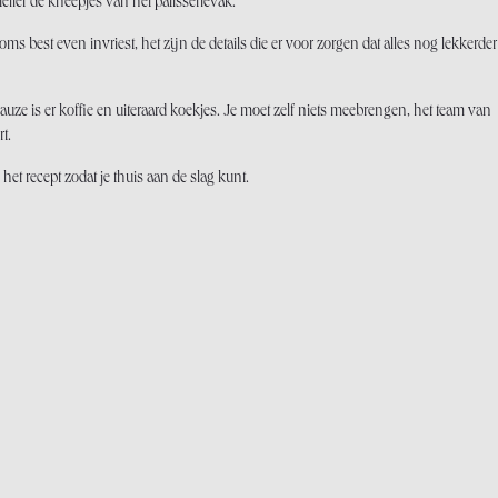
elier de kneepjes van het pâtissérievak.
s best even invriest, het zijn de details die er voor zorgen dat alles nog lekkerder
pauze is er koffie en uiteraard koekjes. Je moet zelf niets meebrengen, het team van
rt.
het recept zodat je thuis aan de slag kunt.