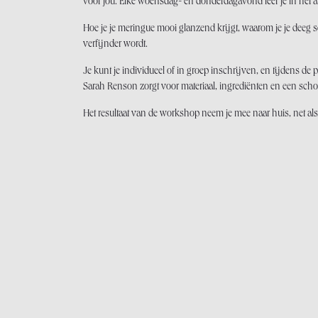
voor jou. Elke woensdag- en donderdagavond leer je in het at
Hoe je je meringue mooi glanzend krijgt, waarom je je deeg som
verfijnder wordt.
Je kunt je individueel of in groep inschrijven, en tijdens de 
Sarah Renson zorgt voor materiaal, ingrediënten en een scho
Het resultaat van de workshop neem je mee naar huis, net als 