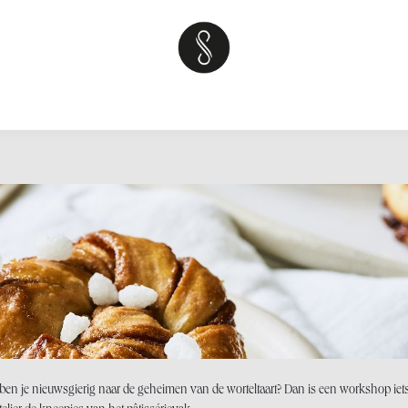
kshops
Over
Sweet tables
Teambuilding
Neem contact op 
 of ben je nieuwsgierig naar de geheimen van de worteltaart? Dan is een workshop iet