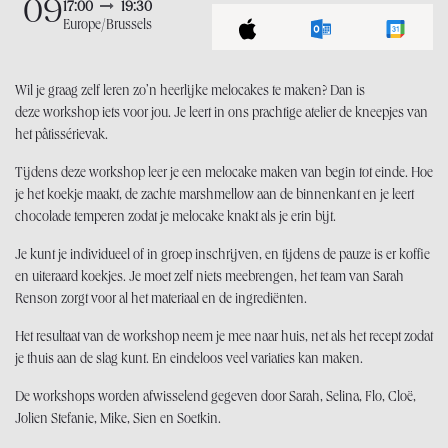
09
17:00
19:30
Europe/Brussels
Wil je graag zelf leren zo’n heerlijke melocakes te maken? Dan is
deze workshop iets voor jou. Je leert in ons prachtige atelier de kneepjes van
het pâtissérievak.
Tijdens deze workshop leer je een melocake maken van begin tot einde. Hoe
je het koekje maakt, de zachte marshmellow aan de binnenkant en je leert
chocolade temperen zodat je melocake knakt als je erin bijt.
Je kunt je individueel of in groep inschrijven, en tijdens de pauze is er koffie
en uiteraard koekjes. Je moet zelf niets meebrengen, het team van Sarah
Renson zorgt voor al het materiaal en de ingrediënten.
Het resultaat van de workshop neem je mee naar huis, net als het recept zodat
je thuis aan de slag kunt. En eindeloos veel variaties kan maken.
De workshops worden afwisselend gegeven door Sarah, Selina, Flo, Cloë,
Jolien Stefanie, Mike, Sien en Soetkin.