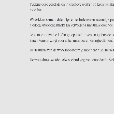
Tijdens deze gezellige en interactieve workshop leren we s
rood fruit.
We bakken samen, delen tips en technieken en natuurlijk p
filodeeg knapperig maakt. En vervolgens natuurlijk ook hoe j
Je kunt je individueel of in groep inschrijven en tijdens de p
Sarah Renson zorgt voor al het materiaal en de ingrediënten.
Het resultaat van de workshop neem je mee naar huis, net als 
De workshops worden afwisselend gegeven door Sarah, Stefani