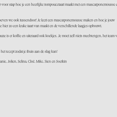
tap voor stap hoe je een heerlijke tompoucetaart maakt met een mascarponemousse 
roeven we ook tussendoor! Je leert een mascarponemousse maken en hoe je jouw
e hier zo een leuke taart van maakt en de verschillende laagjes opbouwt.
auze is er koffie en uiteraard ook koekjes. Je moet zelf niets meebrengen, het team 
het recept zodat je thuis aan de slag kan!
e, Jolien, Selina, Cloë, Mike, Sien en Soetkin