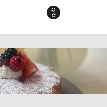
kshops
Over
Sweet tables
Teambuilding
Neem contact op 