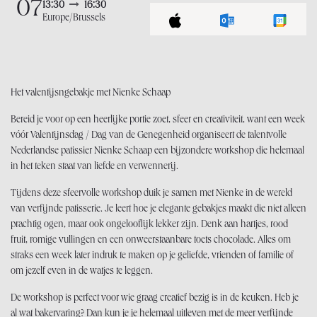
07
13:30
16:30
Europe/Brussels
Het valentijsngebakje met Nienke Schaap
Bereid je voor op een heerlijke portie zoet, sfeer en creativiteit, want een week
vóór Valentijnsdag / Dag van de Genegenheid organiseert de talentvolle
Nederlandse patissier Nienke Schaap een bijzondere workshop die helemaal
in het teken staat van liefde en verwennerij.
Tijdens deze sfeervolle workshop duik je samen met Nienke in de wereld
van verfijnde patisserie. Je leert hoe je elegante gebakjes maakt die niet alleen
prachtig ogen, maar ook ongelooflijk lekker zijn. Denk aan hartjes, rood
fruit, romige vullingen en een onweerstaanbare toets chocolade. Alles om
straks een week later indruk te maken op je geliefde, vrienden of familie of
om jezelf even in de watjes te leggen.
De workshop is perfect voor wie graag creatief bezig is in de keuken. Heb je
al wat bakervaring? Dan kun je je helemaal uitleven met de meer verfijnde