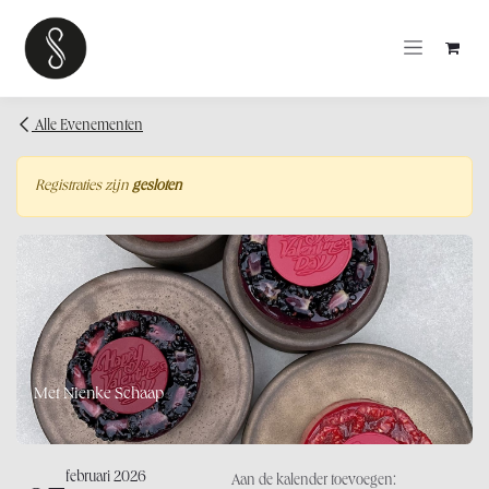
OVERSLAAN NAAR INHOUD
Alle Evenementen
Registraties zijn
gesloten
Met Nienke Schaap
februari 2026
Aan de kalender toevoegen: