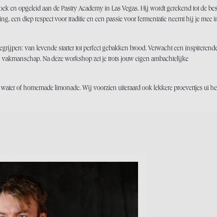
oek en opgeleid aan de Pastry Academy in Las Vegas. Hij wordt gerekend tot de bes
, een diep respect voor traditie en een passie voor fermentatie neemt hij je mee i
egrijpen: van levende starter tot perfect gebakken brood. Verwacht een inspirerende
en vakmanschap. Na deze workshop zet je trots jouw eigen ambachtelijke
, water of homemade limonade. Wij voorzien uiteraard ook lekkere proevertjes ui he