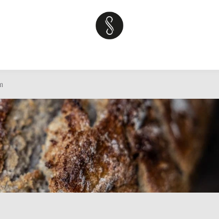
kshops
Over
Sweet tables
Teambuilding
Neem contact op 
m