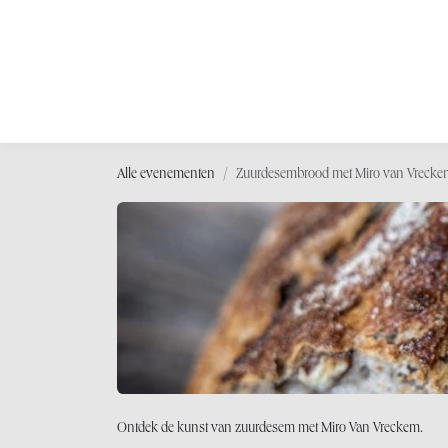
OVERSLAAN NAAR INHOUD
Shop
Wor
Alle evenementen
Zuurdesembrood met Miro van Vrecke
Ontdek de kunst van zuurdesem met Miro Van Vreckem.