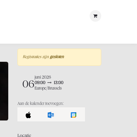
met ons
LOSt
Registraties zijn
gesloten
juni 2026
06
09:00
13:00
Europe/Brussels
Aan de kalender toevoegen:
Locatie