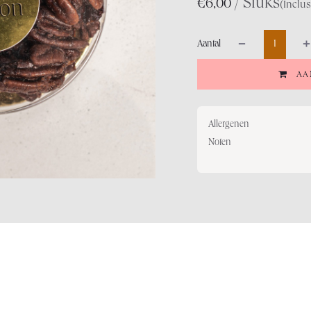
/ Stuks
€
6,00
(Inclus
Aantal
AA
Allergenen
Noten