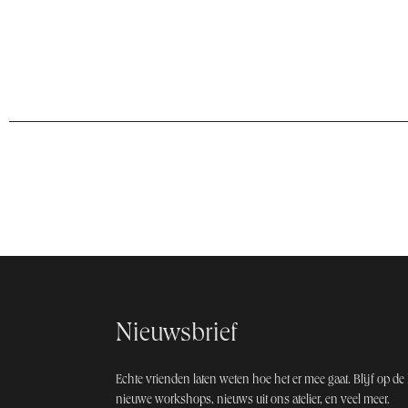
Nieuwsbrief
Echte vrienden laten weten hoe het er mee gaat. Blijf op de 
nieuwe workshops, nieuws uit ons atelier, en veel meer.