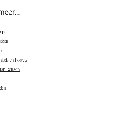
eer...
ops
eken
ek
nkels en horeca
arah Renson
den