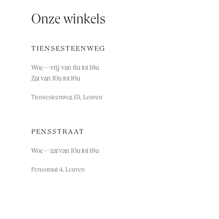
Onze winkels
TIENSESTEENWEG
Woe—vrij van 11u tot 18u
Zat van 10u tot 16u
Tiensesteenweg 151, Leuven
PENSSTRAAT
Woe—za
t van 10u tot 18u
,
Pensstraat 4
Leuven