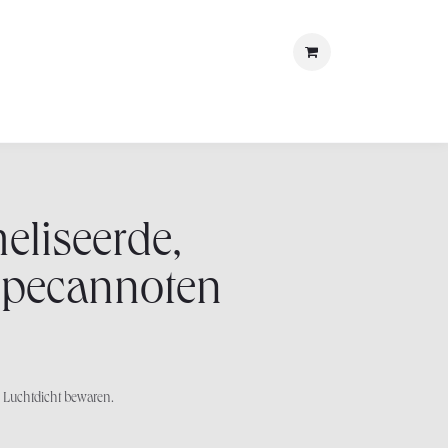
met ons
LOSt
liseerde,
 pecannoten
 Luchtdicht bewaren.