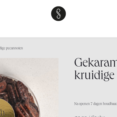
kshops
Over
Sweet tables
Teambuilding
Neem contact op 
idige pecannoten
Gekarame
kruidige
Na openen 7 dagen houdbaar.