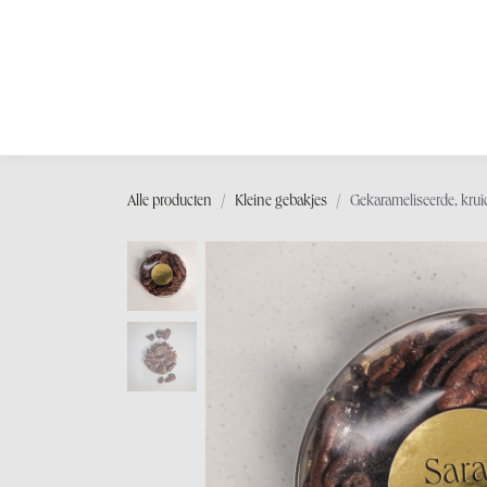
OVERSLAAN NAAR INHOUD
Shop
Wor
Alle producten
Kleine gebakjes
Gekarameliseerde, kru