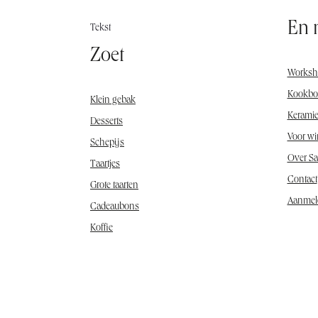
En m
Tekst
Zoet
Worksh
Kookbo
Klein gebak
Kerami
Desserts
Voor wi
Schepijs
Over S
Taartjes
Contact
Grote taarten
Aanmel
Cadeaubons
Koffie