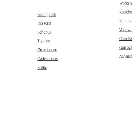
Worksh
Kookbo
Klein gebak
Kerami
Desserts
Voor wi
Schepijs
Over S
Taartjes
Contact
Grote taarten
Aanmel
Cadeaubons
Koffie