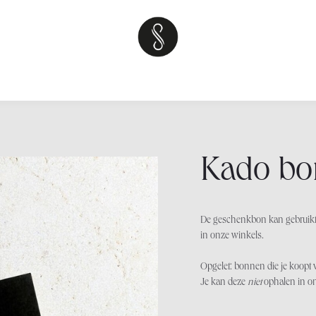
kshops
Over
Sweet tables
Teambuilding
Neem contact op 
Kado bo
De geschenkbon kan gebruikt
in onze winkels.
Opgelet: bonnen die je koopt 
Je kan deze
niet
ophalen in o