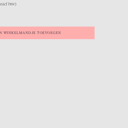
usief btw)
N WINKELMANDJE TOEVOEGEN