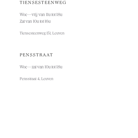
TIENSESTEENWEG
Woe—vrij van 11u tot 18u
Zat van 10u tot 16u
Tiensesteenweg 151, Leuven
PENSSTRAAT
Woe—za
t van 10u tot 18u
,
Pensstraat 4
Leuven