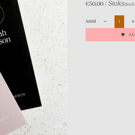
/ Stuks
€
50,00
(Incl
Aantal
AA