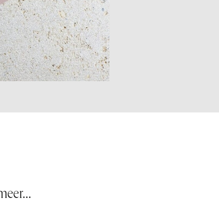
eer...