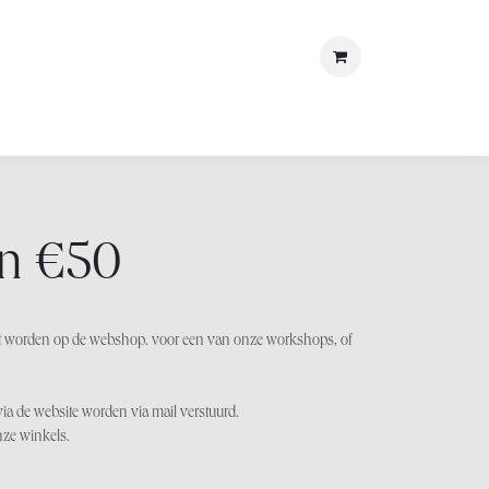
met ons
LOSt
n €50
 worden op de webshop. voor een van onze workshops, of
via de website worden via mail verstuurd.
nze winkels.