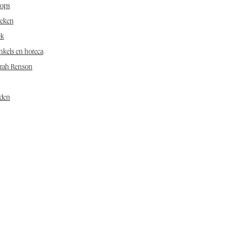
ops
eken
ek
nkels en horeca
arah Renson
den