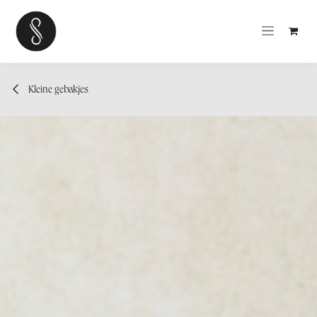
OVERSLAAN NAAR INHOUD
Kleine gebakjes