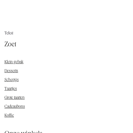
Tekst
Zoet
Klein gebak
Desserts
Schepijs
Taartjes
Grote taarten
Cadeaubons
Koffie