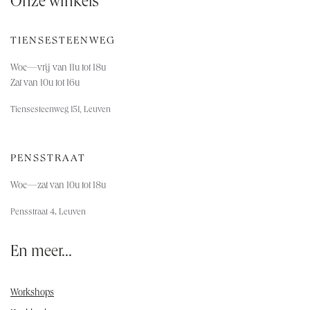
Onze winkels
TIENSESTEENWEG
Woe—vrij van 11u tot 18u
Zat van 10u tot 16u
Tiensesteenweg 151, Leuven
PENSSTRAAT
Woe—za
t van 10u tot 18u
,
Pensstraat 4
Leuven
En meer...
Workshops