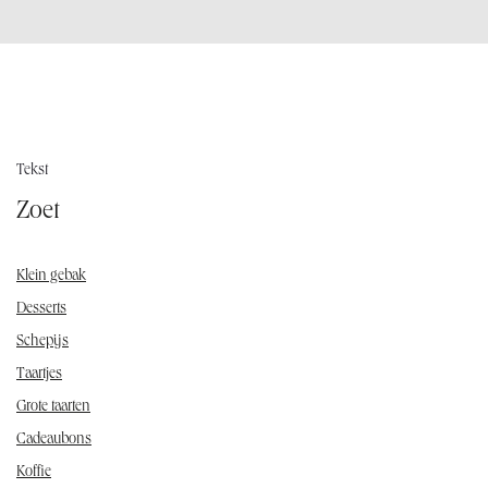
Tekst
Zoet
Klein gebak
Desserts
Schepijs
Taartjes
Grote taarten
Cadeaubons
Koffie