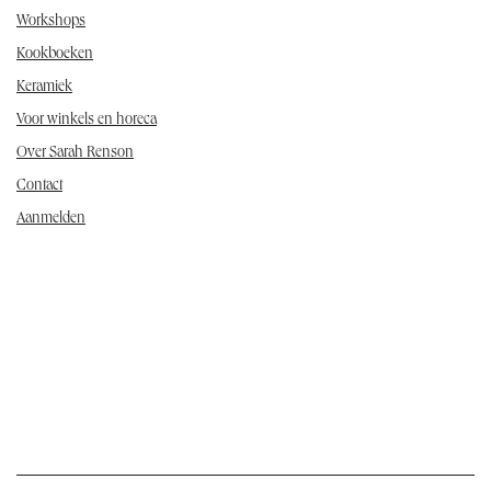
Workshops
Kookboeken
Keramiek
Voor winkels en horeca
Over Sarah Renson
Contact
Aanmelden