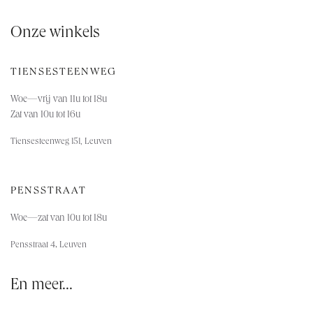
Onze winkels
TIENSESTEENWEG
Woe—vrij van 11u tot 18u
Zat van 10u tot 16u
Tiensesteenweg 151, Leuven
PENSSTRAAT
Woe—za
t van 10u tot 18u
,
Pensstraat 4
Leuven
En meer...