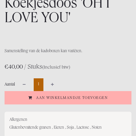
Koekjesdoos 'OH I
LOVE YOU'
Samenstelling van de kadoboxen kan variëren.
/ Stuks
€
40,00
(Inclusief btw)
Aantal
AAN WINKELMANDJE TOEVOEGEN
Allergenen
Glutenbevattende granen , Eieren , Soja , Lactose , Noten