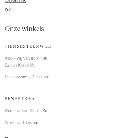
Cadeaubons
Koffie
Onze winkels
TIENSESTEENWEG
Woe—vrij van 11u tot 18u
Zat van 10u tot 16u
Tiensesteenweg 151, Leuven
PENSSTRAAT
Woe—za
t van 10u tot 18u
,
Pensstraat 4
Leuven