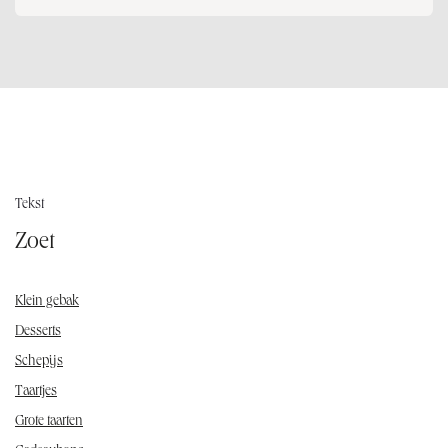
Tekst
Zoet
Klein gebak
Desserts
Schepijs
Taartjes
Grote taarten