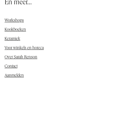
En meer...
Workshops
Kookboeken
Keramiek
Voor winkels en horeca
Over Sarah Renson
Contact
Aanmelden