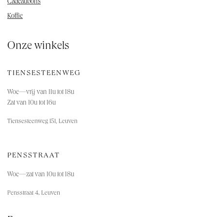
Cadeaubons
Koffie
Onze winkels
TIENSESTEENWEG
Woe—vrij van 11u tot 18u
Zat van 10u tot 16u
Tiensesteenweg 151, Leuven
PENSSTRAAT
Woe—za
t van 10u tot 18u
,
Pensstraat 4
Leuven