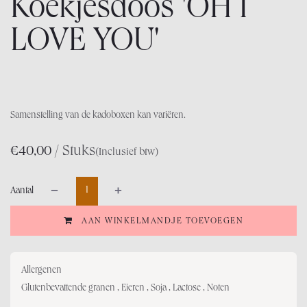
Koekjesdoos 'OH I
LOVE YOU'
Samenstelling van de kadoboxen kan variëren.
/ Stuks
€
40,00
(Inclusief btw)
Aantal
AAN WINKELMANDJE TOEVOEGEN
Allergenen
Glutenbevattende granen , Eieren , Soja , Lactose , Noten