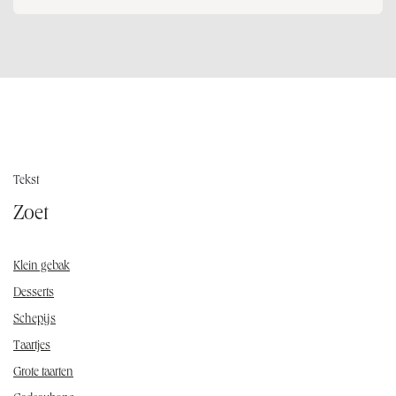
Tekst
Zoet
Klein gebak
Desserts
Schepijs
Taartjes
Grote taarten