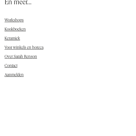
En meer...
Workshops
Kookboeken
Keramiek
Voor winkels en horeca
Over Sarah Renson
Contact
Aanmelden