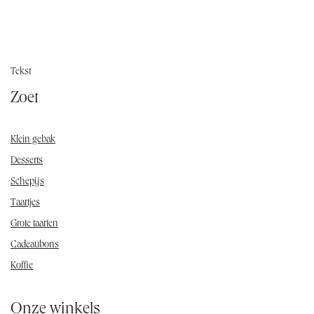
Tekst
Zoet
Klein gebak
Desserts
Schepijs
Taartjes
Grote taarten
Cadeaubons
Koffie
Onze winkels