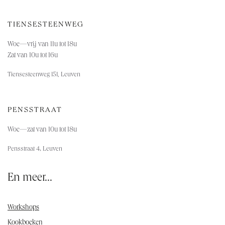
TIENSESTEENWEG
Woe—vrij van 11u tot 18u
Zat van 10u tot 16u
Tiensesteenweg 151, Leuven
PENSSTRAAT
Woe—za
t van 10u tot 18u
,
Pensstraat 4
Leuven
En meer...
Workshops
Kookboeken